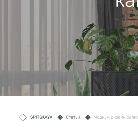
ка
SPITSKAYA
Статьи
Модный дизайн балко